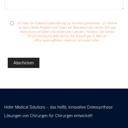
Ich habe die Datenschutzerklärung zur Kenntnis genommen. Ich stimme
zu, dass meine Angaben und Daten zur Beantwortung meiner Anfrage
elektronisch erhoben und gespeichert werden. Hinweis: Sie können
Ihre Einwilligung jederzeit für die Zukunft per E-Mail an
office.austria@hofer-medical.com widerrufen.
Hofer Medical Solutions – das heißt, innovative Osteosynthese
Lösungen von Chirurgen für Chirurgen entwickelt!