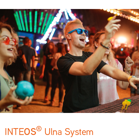
®
OS
INTE
Ulna System