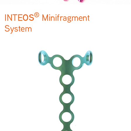
®
OS
INTE
Minifragment
System