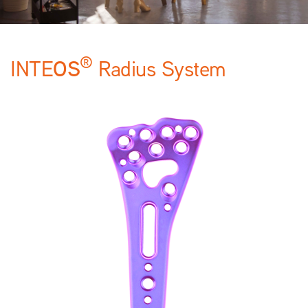
®
OS
INTE
Radius System